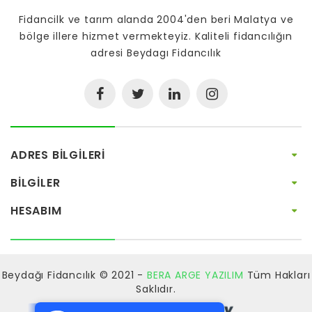
Fidancilk ve tarım alanda 2004'den beri Malatya ve
bölge illere hizmet vermekteyiz. Kaliteli fidancılığın
adresi Beydagı Fidancılık
ADRES BILGILERI
BILGILER
HESABIM
Beydağı Fidancılık © 2021 -
BERA ARGE YAZILIM
Tüm Hakları
PCI-DSS Ödeme Güvenliği
Saklıdır.
7/24 Canlı Destek