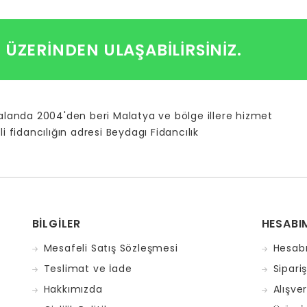
I ÜZERINDEN ULAŞABILIRSINIZ.
 alanda 2004'den beri Malatya ve bölge illere hizmet
li fidancılığın adresi Beydagı Fidancılık
BILGILER
HESABI
Mesafeli Satış Sözleşmesi
Hesab
Teslimat ve İade
Sipari
Hakkımızda
Alışve