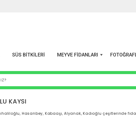
A
SÜS BITKILERI
MEYVE FIDANLARI
FOTOĞRAF
+
U KAYSI
ıhaliloğlu, Hasanbey, Kabaaşı, Alyanak, Kadıoğlu çeşitlerinde fid