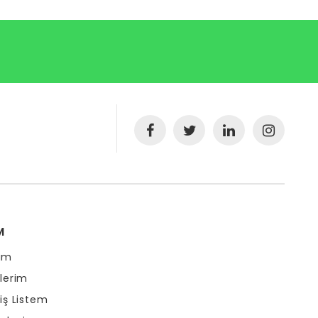
M
ım
şlerim
riş Listem