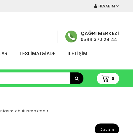
HESABIM
ÇAĞRI MERKEZİ
0544 370 24 44
LAR
TESLİMAT&İADE
İLETIŞIM
0
anlarımız bulunmaktadır.
Devam