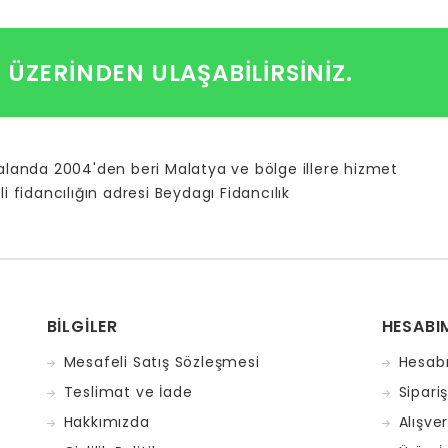
I ÜZERINDEN ULAŞABILIRSINIZ.
 alanda 2004'den beri Malatya ve bölge illere hizmet
li fidancılığın adresi Beydagı Fidancılık
BILGILER
HESABI
Mesafeli Satış Sözleşmesi
Hesab
Teslimat ve İade
Sipari
Hakkımızda
Alışve