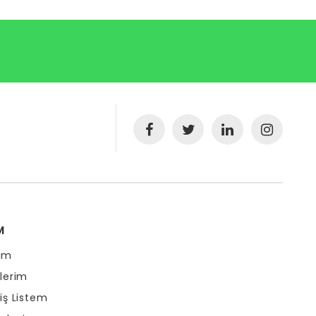
M
ım
şlerim
riş Listem