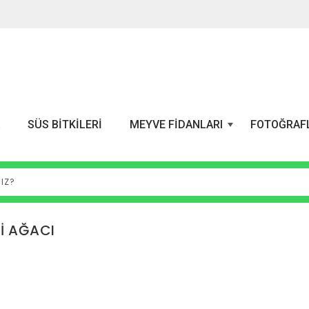
A
SÜS BITKILERI
MEYVE FIDANLARI
FOTOĞRAF
+
İ AĞACI