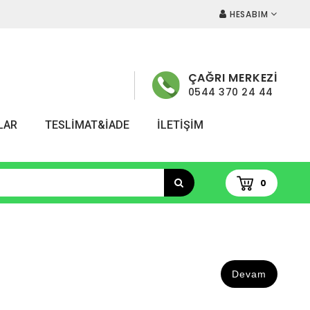
HESABIM
ÇAĞRI MERKEZİ
0544 370 24 44
LAR
TESLİMAT&İADE
İLETIŞIM
0
Devam