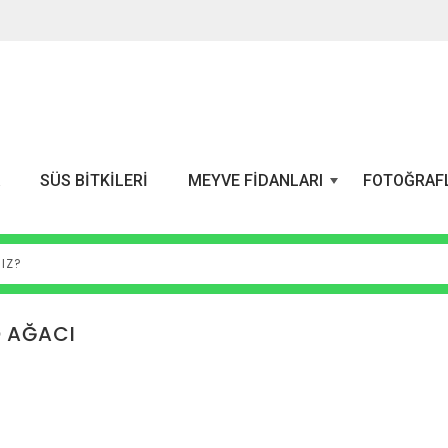
A
SÜS BITKILERI
MEYVE FIDANLARI
FOTOĞRAF
+
 AĞACI