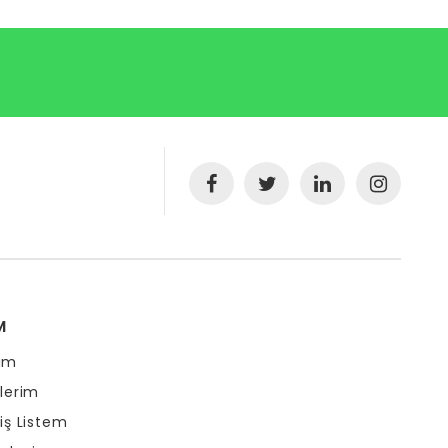
M
ım
şlerim
riş Listem