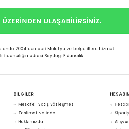
I ÜZERINDEN ULAŞABILIRSINIZ.
 alanda 2004'den beri Malatya ve bölge illere hizmet
li fidancılığın adresi Beydagı Fidancılık
BILGILER
HESABI
Mesafeli Satış Sözleşmesi
Hesab
Teslimat ve İade
Sipari
Hakkımızda
Alışve